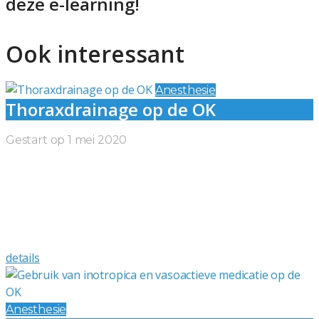
deze e-learning!
Ook interessant
Anesthesie
Thoraxdrainage op de OK
Gestart op
1 mei 2020
Thoraxdrainage op de OK
Productomschrijving: Normaliter heerst er een negatieve
druk in de interpleurale ruimte. Als de negatieve druk
onderbroken wordt, overwint de natuurlijke tendens van
de long om terug te veren. De long…
details
Anesthesie