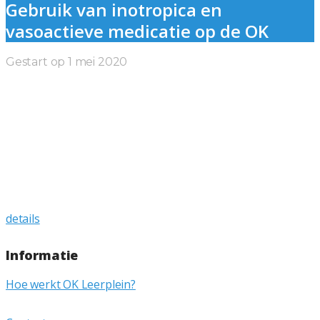
Gebruik van inotropica en
vasoactieve medicatie op de OK
Gestart op
1 mei 2020
Gebruik van inotropica en
vasoactieve medicatie op de OK
Productomschrijving: Het gebruik van inotropica en
vasopressiva bij de ondersteuning van de hemodynamisch
instabiele patiënt vereist kennis van relevante
pathofysiologische mechanismen in combinatie met
kennis van de beschikbare farmaca. OK…
details
Informatie
Hoe werkt OK Leerplein?