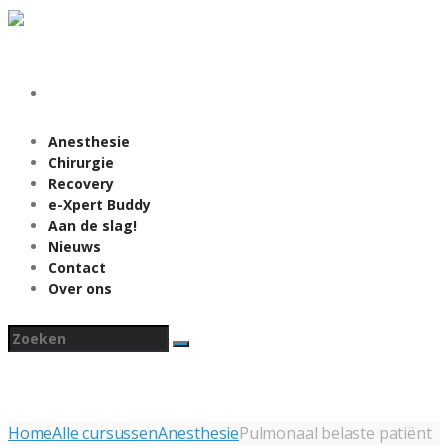
Contact: 020-5453380 of
mail naar: info@okleerplein.nl
Login
Register
Anesthesie
Chirurgie
Recovery
e-Xpert Buddy
Aan de slag!
Nieuws
Contact
Over ons
Home
Alle cursussen
Anesthesie
Pulmonaal belaste patiënt