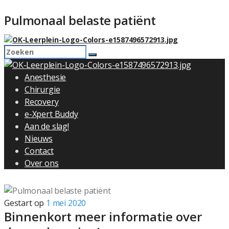
Pulmonaal belaste patiënt
Anesthesie
Chirurgie
Recovery
e-Xpert Buddy
Aan de slag!
Nieuws
Contact
Over ons
Gestart op
1 mei 2020
Binnenkort meer informatie over