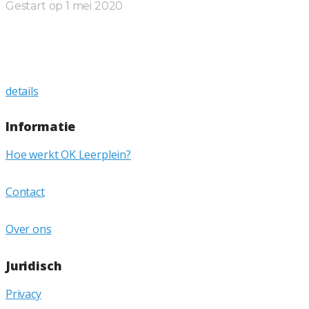
Gestart op
1 mei 2020
Locoregionale anesthesie bij
cardiovasculaire aandoeningen
Binnenkort beschikbaar…
details
Informatie
Hoe werkt OK Leerplein?
Contact
Over ons
Juridisch
Privacy