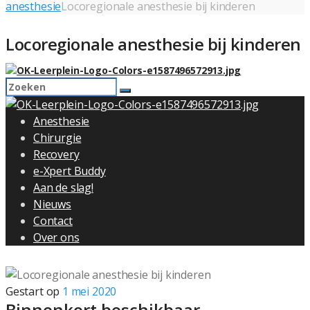
anesthesie
Locoregionale anesthesie bij kinderen
Locoregionale anesthesie bij kinderen
Anesthesie
Chirurgie
Recovery
e-Xpert Buddy
Aan de slag!
Nieuws
Contact
Over ons
Gestart op
1 mei 2020
Binnenkort beschikbaar…