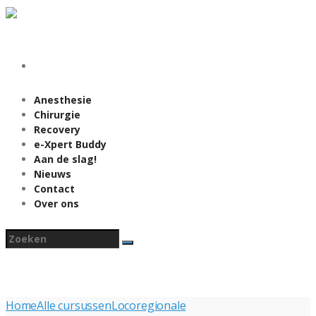
Contact: 020-5453380 of
mail naar: info@okleerplein.nl
Login
Register
Anesthesie
Chirurgie
Recovery
e-Xpert Buddy
Aan de slag!
Nieuws
Contact
Over ons
Home
Alle cursussen
Locoregionale